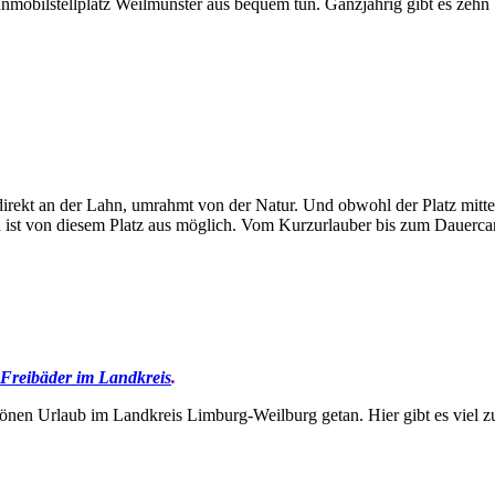
bilstellplatz Weilmünster aus bequem tun. Ganzjährig gibt es zehn St
ekt an der Lahn, umrahmt von der Natur. Und obwohl der Platz mitten
ist von diesem Platz aus möglich. Vom Kurzurlauber bis zum Dauercampe
 Freibäder im Landkreis
.
chönen Urlaub im Landkreis Limburg-Weilburg getan. Hier gibt es viel z