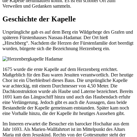
die Kapelle herumlaufen könnt. Es ist ein schöner Ort zum
Verweilen und Gedanken sammeln.
Geschichte der Kapelle
Ursprüngliche gab es auf dem Berg ein Wildgehege des Grafen und
späteren Fürstenhauses Nassau-Hadamar. Der Ort hieß
„Hirschberg“. Nachdem die Herzen der Fürstenfamilie dort beerdigt
wurden, bürgerte sich die Bezeichnung Herzenberg ein.
1675 wurde die erste Kapelle auf dem Herzenberg errichtet.
Maßgeblich für den Bau waren Jesuiten verantwortlich. Der heutige
Chor ist ein Überbleibsel dieses Baus. Die ursprüngliche Kapelle
war achteckig, mit einem Durchmesser von 4,50 Meter. Die
Dachkonstruktion wurde als Haube und Laterne bezeichnet. Bereits
1691 kam das Längsschiff hinzu und auch das Haubendach erfuhr
eine Verlängerung. Jedoch gibt es auch die Aussagen, dass beide
Bestandteile der Kapelle gemeinsam entstanden. Später kam noch
eine Vorhalle hinzu, die der Kapelle ihr heutiges Aussehen gibt.
Im Inneren erwartet die Besucher ein barocker Hochaltar aus dem
Jahr 1693. Als Marien-Wallfahrtort ist im Mittelpunkt des Altars
Maria mit dem Jesuskind. Rechts von der Gottesmutter steht der