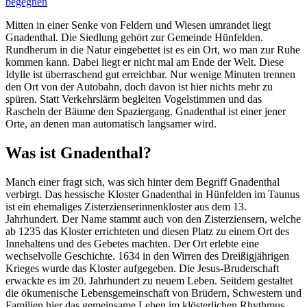
begegnen
Mitten in einer Senke von Feldern und Wiesen umrandet liegt
Gnadenthal. Die Siedlung gehört zur Gemeinde Hünfelden.
Rundherum in die Natur eingebettet ist es ein Ort, wo man zur Ruhe
kommen kann. Dabei liegt er nicht mal am Ende der Welt. Diese
Idylle ist überraschend gut erreichbar. Nur wenige Minuten trennen
den Ort von der Autobahn, doch davon ist hier nichts mehr zu
spüren. Statt Verkehrslärm begleiten Vogelstimmen und das
Rascheln der Bäume den Spaziergang. Gnadenthal ist einer jener
Orte, an denen man automatisch langsamer wird.
Was ist Gnadenthal?
Manch einer fragt sich, was sich hinter dem Begriff Gnadenthal
verbirgt. Das hessische Kloster Gnadenthal in Hünfelden im Taunus
ist ein ehemaliges Zisterzienserinnenkloster aus dem 13.
Jahrhundert. Der Name stammt auch von den Zisterziensern, welche
ab 1235 das Kloster errichteten und diesen Platz zu einem Ort des
Innehaltens und des Gebetes machten. Der Ort erlebte eine
wechselvolle Geschichte. 1634 in den Wirren des Dreißigjährigen
Krieges wurde das Kloster aufgegeben. Die Jesus-Bruderschaft
erwackte es im 20. Jahrhundert zu neuem Leben. Seitdem gestaltet
die ökumenische Lebensgemeinschaft von Brüdern, Schwestern und
Familien hier das gemeinsame Leben im klösterlichen Rhythmus