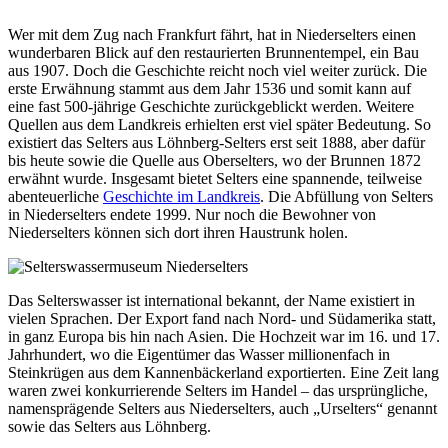
Wer mit dem Zug nach Frankfurt fährt, hat in Niederselters einen
wunderbaren Blick auf den restaurierten Brunnentempel, ein Bau
aus 1907. Doch die Geschichte reicht noch viel weiter zurück. Die
erste Erwähnung stammt aus dem Jahr 1536 und somit kann auf
eine fast 500-jährige Geschichte zurückgeblickt werden. Weitere
Quellen aus dem Landkreis erhielten erst viel später Bedeutung. So
existiert das Selters aus Löhnberg-Selters erst seit 1888, aber dafür
bis heute sowie die Quelle aus Oberselters, wo der Brunnen 1872
erwähnt wurde. Insgesamt bietet Selters eine spannende, teilweise
abenteuerliche
Geschichte im Landkreis
. Die Abfüllung von Selters
in Niederselters endete 1999. Nur noch die Bewohner von
Niederselters können sich dort ihren Haustrunk holen.
Das Selterswasser ist international bekannt, der Name existiert in
vielen Sprachen. Der Export fand nach Nord- und Südamerika statt,
in ganz Europa bis hin nach Asien. Die Hochzeit war im 16. und 17.
Jahrhundert, wo die Eigentümer das Wasser millionenfach in
Steinkrügen aus dem Kannenbäckerland exportierten. Eine Zeit lang
waren zwei konkurrierende Selters im Handel – das ursprüngliche,
namensprägende Selters aus Niederselters, auch „Urselters“ genannt
sowie das Selters aus Löhnberg.