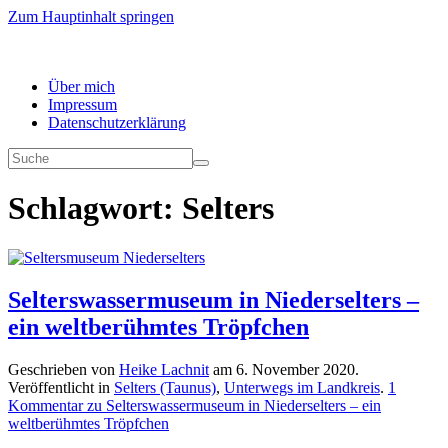
Zum Hauptinhalt springen
Über mich
Impressum
Datenschutzerklärung
Schlagwort:
Selters
Selterswassermuseum in Niederselters –
ein weltberühmtes Tröpfchen
Geschrieben von
Heike Lachnit
am
6. November 2020
.
Veröffentlicht in
Selters (Taunus)
,
Unterwegs im Landkreis
.
1
Kommentar
zu Selterswassermuseum in Niederselters – ein
weltberühmtes Tröpfchen