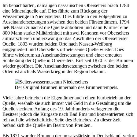
Im benachbarten, damaligen nassauischen Oberselters brach 1784
eine Mineralquelle auf. Dies führte zum Rückgang der
Wassermenge in Niederselters. Dies führte in den Folgejahren zu
Auseinandersetzungen zwischen den beiden Fürstentümern. 1794
ließ Nassau zunächst die Quelle anbohren und dann Kurtrier eine
800 Mann starke Militäreinheit mit zwei Kanonen vor Oberselters
aufmarschieren und erzwang so das Zuschütten der Oberselterser
Quelle. 1803 wurden beiden Orte nach Nassau-Weilburg
eingegliedert und Oberselters öffnete seine Quelle wieder. Dies
führte wiederum zu Auseinandersetzungen und einer erneuten
Schließung der Quelle in Oberselters. Erst seit 1870 ist der Brunnen
wieder geöffnet. Die Auseinandersetzungen zwischen den beiden
Orten ist auch als Wasserkrieg in der Region bekannt.
Der Original-Brunnen innerhalb des Brunnentempels.
Viele Jahre betrieben die Eigentümer auch einen Kurbetrieb an der
Quelle, weshalb sie auch immer viel Geld in die Gestaltung um die
Quelle steckten. Anfang des 19. Jahrhunderts verlagerten die
Besitzer jedoch die Kurgäste nach Bad Ems und konzentrierten sich
rein auf die wirtschaftliche Seite des Betriebes. Zu dieser Zeit
befand sich die Quelle im Besitz von Preußen.
Bis 1871 war der Brunnen der umsatzstärkste in Deutschland, verlor