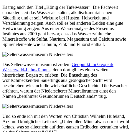
Es trug auch den Titel „König der Tafelwässer“. Die Fachwelt
charakterisiert das Wasser als kalten, alkalisch-muriatischen
Säuerling und er soll Wirkung bei Husten, Heiserkeit und
Verschleimung zeigen. Auch soll es bei anderen Leiden eine gute
Heilwirkung zeigen. Aus einer Wasseranalyse des Fresenius-
Institutes aus 2009 geht hervor, dass das Wasser zahlreiche
Mineralstoffe wie Sulfat, Natrium, Magnesium und Calcium sowie
Spurenelemente wie Lithium, Zink und Fluorid enthält.
Das Selterswassermuseum ist zudem
Geopunkt im Geopark
Westerwald-Lahn-Taunus
, denn dort gibt es einen weiten
historischen Bogen zu erleben. Die Entstehung des
wohlschmeckenden Säuerlings aus geologischer Sicht wird
beschrieben wie auch die wirtschaftliche Geschichte. Die Besucher
erfahren, warum der Niederselterer Mineralbrunnen einst den
Namen „berühmter Gesundbrunnen Deutschlands“ trug.
Und so ende ich mit den Worten von Christian Wilhelm Hufeland,
Arzt und königlicher Leibarzt: „Unter allen Mineralwassern ist wohl
keines, was so allgemein auf dem ganzen Erdboden getrunken wird,